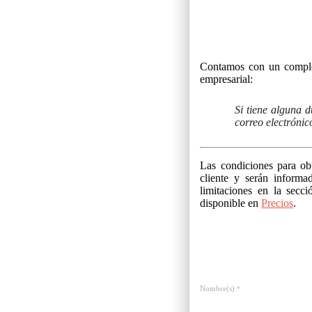
Contamos con un complet
empresarial:
Si tiene alguna 
correo electróni
Las condiciones para obt
cliente y serán informa
limitaciones en la secc
disponible en
Precios
.
Nombre(s)
*