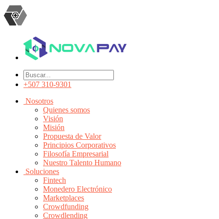
+507 310-9301
Nosotros
Quienes somos
Visión
Misión
Propuesta de Valor
Principios Corporativos
Filosofía Empresarial
Nuestro Talento Humano
Soluciones
Fintech
Monedero Electrónico
Marketplaces
Crowdfunding
Crowdlending